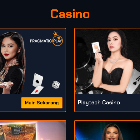
Casino
Playtech Casino
Main Sekarang