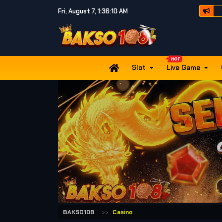
Fri, August 7, 1:36:12 AM
Slot
Live Game
BAKSO108
Casino