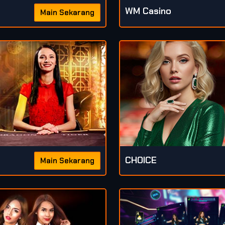
WM Casino
Main Sekarang
CHOICE
Main Sekarang