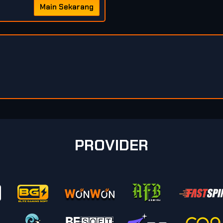
Main Sekarang
PROVIDER